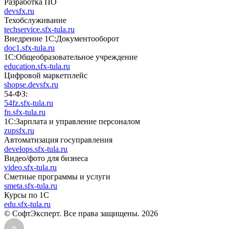
Разработка ПО
devsfx.ru
Техобслуживание
techservice.sfx-tula.ru
Внедрение 1С:Документооборот
doc1.sfx-tula.ru
1С:Общеобразовательное учреждение
education.sfx-tula.ru
Цифровой маркетплейс
shopse.devsfx.ru
54-ФЗ:
54fz.sfx-tula.ru
fn.sfx-tula.ru
1С:Зарплата и управление персоналом
zupsfx.ru
Автоматизация госуправления
develops.sfx-tula.ru
Видео/фото для бизнеса
video.sfx-tula.ru
Сметные программы и услуги
smeta.sfx-tula.ru
Курсы по 1С
edu.sfx-tula.ru
© СофтЭксперт. Все права защищены. 2026