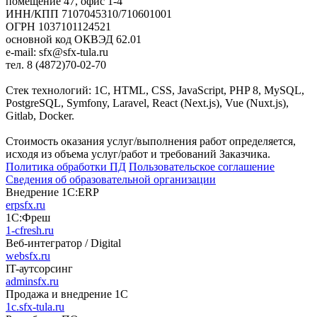
помещение 47, офис 1-4
ИНН/КПП 7107045310/710601001
ОГРН 1037101124521
основной код ОКВЭД 62.01
e-mail: sfx@sfx-tula.ru
тел. 8 (4872)70-02-70
Стек технологий: 1С, HTML, CSS, JavaScript, PHP 8, MySQL,
PostgreSQL, Symfony, Laravel, React (Next.js), Vue (Nuxt.js),
Gitlab, Docker.
Стоимость оказания услуг/выполнения работ определяется,
исходя из объема услуг/работ и требований Заказчика.
Политика обработки ПД
Пользовательское соглашение
Сведения об образовательной организации
Внедрение 1С:ERP
erpsfx.ru
1С:Фреш
1-cfresh.ru
Веб-интегратор / Digital
websfx.ru
IT-аутсорсинг
adminsfx.ru
Продажа и внедрение 1С
1c.sfx-tula.ru