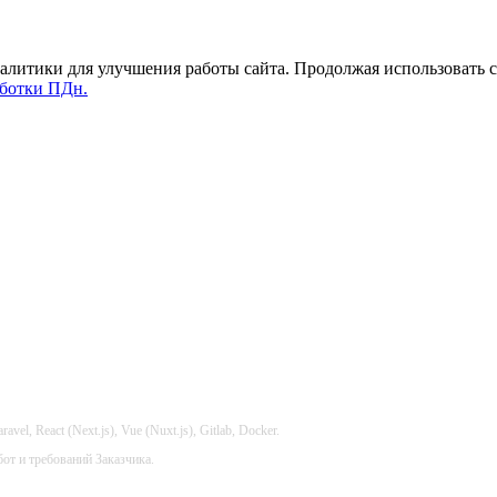
налитики для улучшения работы сайта. Продолжая использовать
ботки ПДн.
l, React (Next.js), Vue (Nuxt.js), Gitlab, Docker.
от и требований Заказчика.