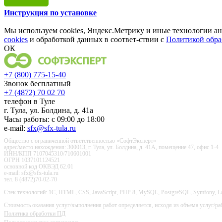
Инструкция по установке
Мы используем cookies, Яндекс.Метрику и иные технологии а
cookies
и обработкой данных в соответ-ствии с
Политикой обра
ОК
+7 (800) 775-15-40
Звонок бесплатный
+7 (4872) 70 02 70
телефон в Туле
г. Тула, ул. Болдина, д. 41а
Часы работы: с 09:00 до 18:00
e-mail:
sfx@sfx-tula.ru
Общество с ограниченной ответственностью «СофтЭксперт»
адрес/место нахождения: 300013, г. Тула, ул. Болдина, д. 41А, помещение 47, офис 1-4
ИНН/КПП 7107045310/710601001
ОГРН 1037101124521
основной код ОКВЭД 62.01
e-mail: sfx@sfx-tula.ru
тел. 8 (4872)70-02-70
Стек технологий: 1С, HTML, CSS, JavaScript, PHP 8, MySQL, PostgreSQL, Symfony, Larave
Стоимость оказания услуг/выполнения работ определяется, исходя из объема услуг/раб
Политика обработки ПД