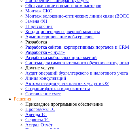
Построение IT-инфраструктуры
Обслуживание и ремонт компьютеров
Монтаж СКС
Монтаж волоконно-оптических линий связи (ВОЛС
Замена ФН
IT-аутсорсинг
Кондиционер для серверной комнаты
Администрирование веб-серверов
Разработка
Разработка сайтов, корпоративных порталов и CRM
Разработка «с нуля»
Разработка мобильных приложений
Система для самостоятельного обучения сотрудник
Другие услуги
Аудит операций бухгалтерского и налогового учета
Линия консультаций
Автоматизация учета платных услуг в ОУ
Создание фото- и видеоконтента
Составление смет
Решения
Прикладное программное обеспечение
Программы 1С
Аренда 1С
Сервисы 1С
Астрал Отчёт