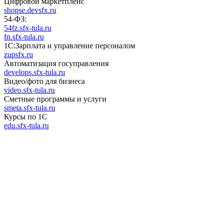
Цифровой маркетплейс
shopse.devsfx.ru
54-ФЗ:
54fz.sfx-tula.ru
fn.sfx-tula.ru
1С:Зарплата и управление персоналом
zupsfx.ru
Автоматизация госуправления
develops.sfx-tula.ru
Видео/фото для бизнеса
video.sfx-tula.ru
Сметные программы и услуги
smeta.sfx-tula.ru
Курсы по 1С
edu.sfx-tula.ru