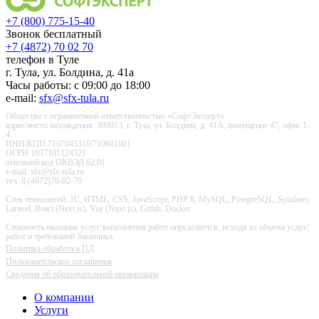
+7 (800) 775-15-40
Звонок бесплатный
+7 (4872) 70 02 70
телефон в Туле
г. Тула, ул. Болдина, д. 41а
Часы работы: с 09:00 до 18:00
e-mail:
sfx@sfx-tula.ru
Общество с ограниченной ответственностью «СофтЭксперт»
адрес/место нахождения: 300013, г. Тула, ул. Болдина, д. 41А, помещение 47, офис 1-
4
ИНН/КПП 7107045310/710601001
ОГРН 1037101124521
основной код ОКВЭД 62.01
e-mail: sfx@sfx-tula.ru
тел. 8 (4872)70-02-70
Стек технологий: 1С, HTML, CSS, JavaScript, PHP 8, MySQL, PostgreSQL, Symfony,
Laravel, React (Next.js), Vue (Nuxt.js), Gitlab, Docker.
Стоимость оказания услуг/выполнения работ определяется, исходя из объема услуг/
работ и требований Заказчика.
Политика обработки ПД
Пользовательское соглашение
Сведения об образовательной организации
О компании
Услуги