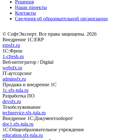
Решения
Наши проекты
Контакты
Сведения об образовательной организации
© СофтЭксперт. Все права защищены. 2026
Внедрение 1С:ERP
erpsfx.ru
1С:Фреш
1-cfresh.ru
Веб-интегратор / Digital
websfx.ru
IT-аутсорсинг
adminsfx.ru
Продажа и внедрение 1С
1c.sfx-tula.ru
Разработка ПО
devsfx.ru
Техобслуживание
techservice.sfx-tula.ru
Внедрение 1С:Документооборот
doc1.sfx-tula.ru
1С:Общеобразовательное учреждение
education.sfx-tula.ru