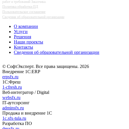
работ и требований Заказчика.
Политика обработки ПД
Пользовательское соглашение
Сведения об образовательной организации
О компании
Услуги
Решения
Наши проекты
Контакты
Сведения об образовательной организации
© СофтЭксперт. Все права защищены. 2026
Внедрение 1С:ERP
erpsfx.ru
1С:Фреш
1-cfresh.ru
Веб-интегратор / Digital
websfx.ru
IT-аутсорсинг
adminsfx.ru
Продажа и внедрение 1С
1c.sfx-tula.ru
Разработка ПО
devsfx.ru