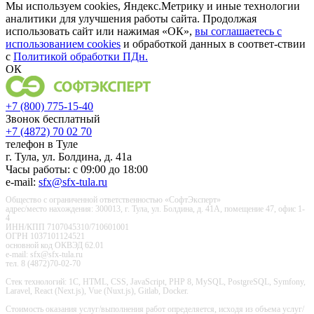
Мы используем cookies, Яндекс.Метрику и иные технологии
аналитики для улучшения работы сайта. Продолжая
использовать сайт или нажимая «ОК»,
вы соглашаетесь с
использованием cookies
и обработкой данных в соответ-ствии
с
Политикой обработки ПДн.
ОК
+7 (800) 775-15-40
Звонок бесплатный
+7 (4872) 70 02 70
телефон в Туле
г. Тула, ул. Болдина, д. 41а
Часы работы: с 09:00 до 18:00
e-mail:
sfx@sfx-tula.ru
Общество с ограниченной ответственностью «СофтЭксперт»
адрес/место нахождения: 300013, г. Тула, ул. Болдина, д. 41А, помещение 47, офис 1-
4
ИНН/КПП 7107045310/710601001
ОГРН 1037101124521
основной код ОКВЭД 62.01
e-mail: sfx@sfx-tula.ru
тел. 8 (4872)70-02-70
Стек технологий: 1С, HTML, CSS, JavaScript, PHP 8, MySQL, PostgreSQL, Symfony,
Laravel, React (Next.js), Vue (Nuxt.js), Gitlab, Docker.
Стоимость оказания услуг/выполнения работ определяется, исходя из объема услуг/