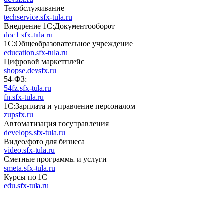
Техобслуживание
techservice.sfx-tula.ru
Внедрение 1С:Документооборот
doc1.sfx-tula.ru
1С:Общеобразовательное учреждение
education.sfx-tula.ru
Цифровой маркетплейс
shopse.devsfx.ru
54-ФЗ:
54fz.sfx-tula.ru
fn.sfx-tula.ru
1С:Зарплата и управление персоналом
zupsfx.ru
Автоматизация госуправления
develops.sfx-tula.ru
Видео/фото для бизнеса
video.sfx-tula.ru
Сметные программы и услуги
smeta.sfx-tula.ru
Курсы по 1С
edu.sfx-tula.ru