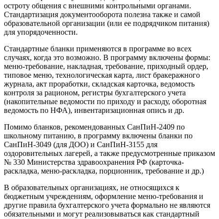
остроту общения с внешними контрольными органами.
Стандартизация документооборота полезна также и самой
образовательной организации (или ее подрядчиком питания)
для упорядоченности.
Стандартные бланки применяются в программе во всех
случаях, когда это возможно. В программу включены формы:
меню-требование, накладная, требование, приходный ордер,
типовое меню, технологическая карта, лист бракеражного
журнала, акт проработки, складская карточка, ведомость
контроля за рационом, регистры бухгалтерского учета
(накопительные ведомости по приходу и расходу, оборотная
ведомость по НФА), инвентаризационная опись и др.
Помимо бланков, рекомендованных СанПиН-2409 по
школьному питанию, в программу включены бланки по
СанПиН-3049 (для ДОО) и СанПиН-3155 для
оздоровительных лагерей, а также предусмотренные приказом
№ 330 Министерства здравоохранения РФ (карточка-
раскладка, меню-раскладка, порционник, требование и др.)
В образовательных организациях, не относящихся к
бюджетным учреждениям, оформление меню-требования и
другие правила бухгалтерского учета формально не являются
обязательными и могут реализовываться как стандартный