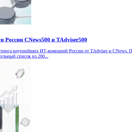
 России CNews500 и TAdviser500
йтинга крупнейших ИТ‑компаний России от TAdviser и CNews. 
льный список из 200...