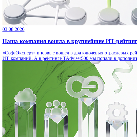
03.08.2026
Наша компания вошла в крупнейшие ИТ‑рейтинги
«СофтЭксперт» впервые вошел в два ключевых отраслевых ре
ИТ-компаний. А в рейтинге TAdviser500 мы попали в дополните