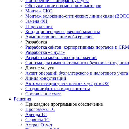
Построение IT-инфраструктуры
Обслуживание и ремонт компьютеров
Монтаж СКС
Монтаж волоконно-оптических линий связи (ВОЛС
Замена ФН
IT-аутсорсинг
Кондиционер для серверной комнаты
Администрирование веб-серверов
Разработка
Разработка сайтов, корпоративных порталов и CRM
Разработка «с нуля»
Разработка мобильных приложений
Система для самостоятельного обучения сотрудник
Другие услуги
Аудит операций бухгалтерского и налогового учета
Линия консультаций
Автоматизация учета платных услуг в ОУ
Создание фото- и видеоконтента
Составление смет
Решения
Прикладное программное обеспечение
Программы 1С
Аренда 1С
Сервисы 1С
Астрал Отчёт