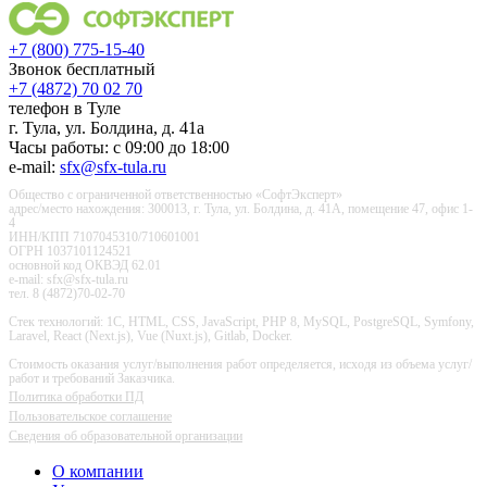
+7 (800) 775-15-40
Звонок бесплатный
+7 (4872) 70 02 70
телефон в Туле
г. Тула, ул. Болдина, д. 41а
Часы работы: с 09:00 до 18:00
e-mail:
sfx@sfx-tula.ru
Общество с ограниченной ответственностью «СофтЭксперт»
адрес/место нахождения: 300013, г. Тула, ул. Болдина, д. 41А, помещение 47, офис 1-
4
ИНН/КПП 7107045310/710601001
ОГРН 1037101124521
основной код ОКВЭД 62.01
e-mail: sfx@sfx-tula.ru
тел. 8 (4872)70-02-70
Стек технологий: 1С, HTML, CSS, JavaScript, PHP 8, MySQL, PostgreSQL, Symfony,
Laravel, React (Next.js), Vue (Nuxt.js), Gitlab, Docker.
Стоимость оказания услуг/выполнения работ определяется, исходя из объема услуг/
работ и требований Заказчика.
Политика обработки ПД
Пользовательское соглашение
Сведения об образовательной организации
О компании