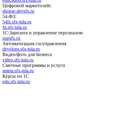
education.sfx-tula.ru
Цифровой маркетплейс
shopse.devsfx.ru
54-ФЗ:
54fz.sfx-tula.ru
fn.sfx-tula.ru
1С:Зарплата и управление персоналом
zupsfx.ru
Автоматизация госуправления
develops.sfx-tula.ru
Видео/фото для бизнеса
video.sfx-tula.ru
Сметные программы и услуги
smeta.sfx-tula.ru
Курсы по 1С
edu.sfx-tula.ru