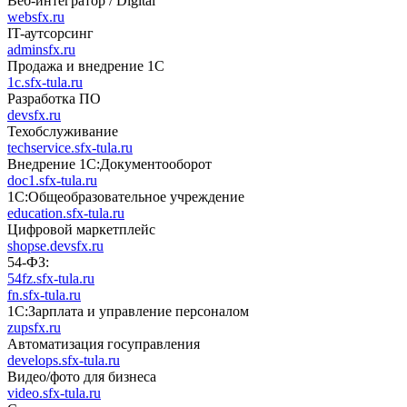
Веб-интегратор / Digital
websfx.ru
IT-аутсорсинг
adminsfx.ru
Продажа и внедрение 1С
1c.sfx-tula.ru
Разработка ПО
devsfx.ru
Техобслуживание
techservice.sfx-tula.ru
Внедрение 1С:Документооборот
doc1.sfx-tula.ru
1С:Общеобразовательное учреждение
education.sfx-tula.ru
Цифровой маркетплейс
shopse.devsfx.ru
54-ФЗ:
54fz.sfx-tula.ru
fn.sfx-tula.ru
1С:Зарплата и управление персоналом
zupsfx.ru
Автоматизация госуправления
develops.sfx-tula.ru
Видео/фото для бизнеса
video.sfx-tula.ru