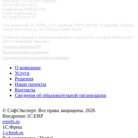
ИНН/КПП 7107045310/710601001
ОГРН 1037101124521
основной код ОКВЭД 62.01
e-mail: sfx@sfx-tula.ru
тел. 8 (4872)70-02-70
Стек технологий: 1С, HTML, CSS, JavaScript, PHP 8, MySQL, PostgreSQL, Symfony,
Laravel, React (Next.js), Vue (Nuxt.js), Gitlab, Docker.
Стоимость оказания услуг/выполнения работ определяется, исходя из объема услуг/
работ и требований Заказчика.
Политика обработки ПД
Пользовательское соглашение
Сведения об образовательной организации
О компании
Услуги
Решения
Наши проекты
Контакты
Сведения об образовательной организации
© СофтЭксперт. Все права защищены. 2026
Внедрение 1С:ERP
erpsfx.ru
1С:Фреш
1-cfresh.ru