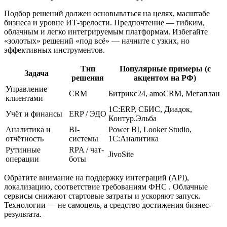
Подбор решений должен основываться на целях, масштабе
бизнеса и уровне ИТ-зрелости. Предпочтение — гибким,
облачным и легко интегрируемым платформам. Избегайте
«золотых» решений «под всё» — начните с узких, но
эффективных инструментов.
Тип
Популярные примеры (с
Задача
решения
акцентом на РФ)
Управление
CRM
Битрикс24, amoCRM, Мегаплан
клиентами
1С:ERP, СБИС, Диадок,
Учёт и финансы
ERP / ЭДО
Контур.Эльба
Аналитика и
BI-
Power BI, Looker Studio,
отчётность
системы
1С:Аналитика
Рутинные
RPA / чат-
JivoSite
операции
боты
Обратите внимание на поддержку интеграций (API),
локализацию, соответствие требованиям ФНС . Облачные
сервисы снижают стартовые затраты и ускоряют запуск.
Технологии — не самоцель, а средство достижения бизнес-
результата.