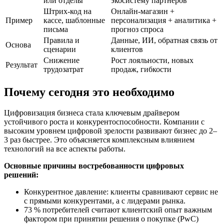
или отделы
экосистему партнёров
Штрих-код на
Онлайн-магазин +
Пример
кассе, шаблонные
персонализация + аналитика +
письма
прогноз спроса
Правила и
Данные, ИИ, обратная связь от
Основа
сценарии
клиентов
Снижение
Рост лояльности, новых
Результат
трудозатрат
продаж, гибкости
Почему сегодня это необходимо
Цифровизация бизнеса стала ключевым драйвером
устойчивого роста и конкурентоспособности. Компании с
высоким уровнем цифровой зрелости развивают бизнес до 2–
3 раз быстрее. Это объясняется комплексным влиянием
технологий на все аспекты работы.
Основные причины востребованности цифровых
решений:
Конкурентное давление: клиенты сравнивают сервис не
с прямыми конкурентами, а с лидерами рынка.
73 % потребителей считают клиентский опыт важным
фактором при принятии решения о покупке (PwC)