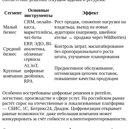
Основные
Сегмент
Эффект
инструменты
CRM, онлайн-
Рост продаж, снижение нагрузки на
Малый
касса,
владельца, выход на новые
бизнес
маркетплейсы,
аудитории (например, швейное
чат-боты
ателье → продажи через Wildberries)
ERP, ЭДО, BI-
Контроль затрат, масштабирование
Средний
аналитика,
без пропорционального роста
бизнес
облачные
штата, улучшение планирования
сервисы
AI, IoT,
Предиктивное обслуживание,
Крупные
цифровые
оптимизация цепочек поставок,
компании
двойники,
повышение качества продукции
RPA
Особенно востребованы цифровые решения в ритейле,
логистике, производстве и сфере услуг. На российском рынке
растёт спрос на отечественные и локализованные платформы
— СБИС, 1С, Битрикс24, Диадок. Цифровизация открывает
равные возможности: даже небольшая компания может
конкурировать за счёт гибкости и клиентоориентированности.