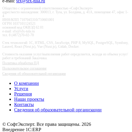
e-mail:
sfx@sfx-tula.ru
Общество с ограниченной ответственностью «СофтЭксперт»
адрес/место нахождения: 300013, г. Тула, ул. Болдина, д. 41А, помещение 47, офис 1-
4
ИНН/КПП 7107045310/710601001
ОГРН 1037101124521
основной код ОКВЭД 62.01
e-mail: sfx@sfx-tula.ru
тел. 8 (4872)70-02-70
Стек технологий: 1С, HTML, CSS, JavaScript, PHP 8, MySQL, PostgreSQL, Symfony,
Laravel, React (Next.js), Vue (Nuxt.js), Gitlab, Docker.
Стоимость оказания услуг/выполнения работ определяется, исходя из объема услуг/
работ и требований Заказчика.
Политика обработки ПД
Пользовательское соглашение
Сведения об образовательной организации
О компании
Услуги
Решения
Наши проекты
Контакты
Сведения об образовательной организации
© СофтЭксперт. Все права защищены. 2026
Внедрение 1С:ERP