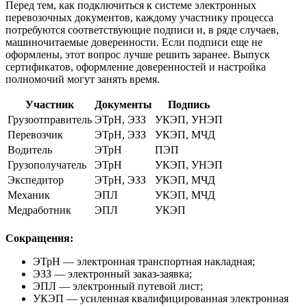
Перед тем, как подключиться к системе электронных
перевозочных документов, каждому участнику процесса
потребуются соответствующие подписи и, в ряде случаев,
машиночитаемые доверенности. Если подписи еще не
оформлены, этот вопрос лучше решить заранее. Выпуск
сертификатов, оформление доверенностей и настройка
полномочий могут занять время.
Участник
Документы
Подпись
Грузоотправитель
ЭТрН, ЭЗЗ
УКЭП, УНЭП
Перевозчик
ЭТрН, ЭЗЗ
УКЭП, МЧД
Водитель
ЭТрН
ПЭП
Грузополучатель
ЭТрН
УКЭП, УНЭП
Экспедитор
ЭТрН, ЭЗЗ
УКЭП, МЧД
Механик
ЭПЛ
УКЭП, МЧД
Медработник
ЭПЛ
УКЭП
Сокращения:
ЭТрН — электронная транспортная накладная;
ЭЗЗ — электронный заказ-заявка;
ЭПЛ — электронный путевой лист;
УКЭП — усиленная квалифицированная электронная