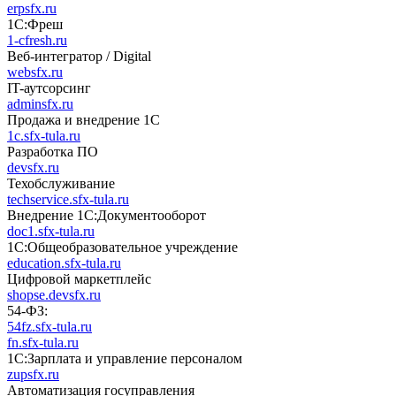
erpsfx.ru
1С:Фреш
1-cfresh.ru
Веб-интегратор / Digital
websfx.ru
IT-аутсорсинг
adminsfx.ru
Продажа и внедрение 1С
1c.sfx-tula.ru
Разработка ПО
devsfx.ru
Техобслуживание
techservice.sfx-tula.ru
Внедрение 1С:Документооборот
doc1.sfx-tula.ru
1С:Общеобразовательное учреждение
education.sfx-tula.ru
Цифровой маркетплейс
shopse.devsfx.ru
54-ФЗ:
54fz.sfx-tula.ru
fn.sfx-tula.ru
1С:Зарплата и управление персоналом
zupsfx.ru
Автоматизация госуправления